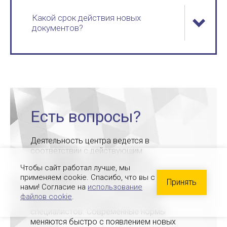
Какой срок действия новых
документов?
Есть вопросы?
Деятельность центра ведется в
соответствии с действующим
законодательством Российской
Чтобы сайт работал лучше, мы
Федерации. На сегодняшний день
применяем cookie. Спасибо, что вы с
программы дополнительного
Принять
нами! Согласие на
использование
профессионального образования
файлов cookie
.
актуальны для молодых и опытных
специалистов. Современные нормы
меняются быстро с появлением новых